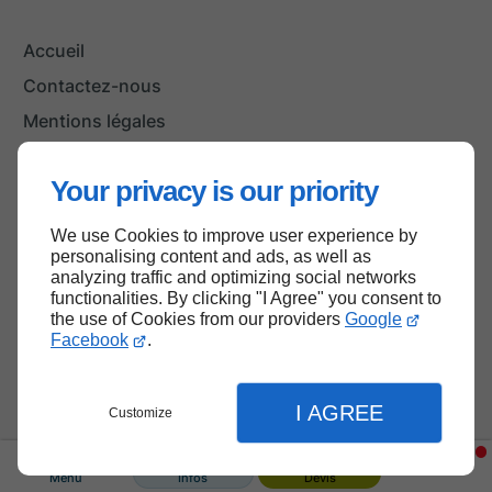
Accueil
Contactez-nous
Mentions légales
Plan du site
Your privacy is our priority
We use Cookies to improve user experience by
Haut de page
personalising content and ads, as well as
analyzing traffic and optimizing social networks
functionalities. By clicking "I Agree" you consent to
the use of Cookies from our providers
Google
Facebook
.
I AGREE
Customize
Menu
Infos
Devis